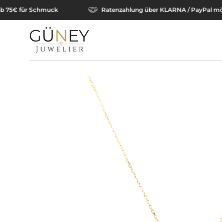
Inhalt
and ab 75€ für Schmuck
Ratenzahlung über KLARNA / PayPa
überspringen
Bild-
Lightbox
öffnen