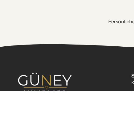
Persönlich
S
K
T
Unterstützung & Beratung
089 593 036
Öffnungszeiten