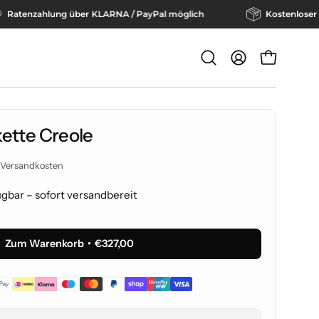
Ratenzahlung über KLARNA / PayPal möglich
Kostenl
Suchleiste
MEIN
WARENKO
öffnen
ACCOUNT
kette Creole
Versandkosten
gbar – sofort versandbereit
Zum Warenkorb
€327,00