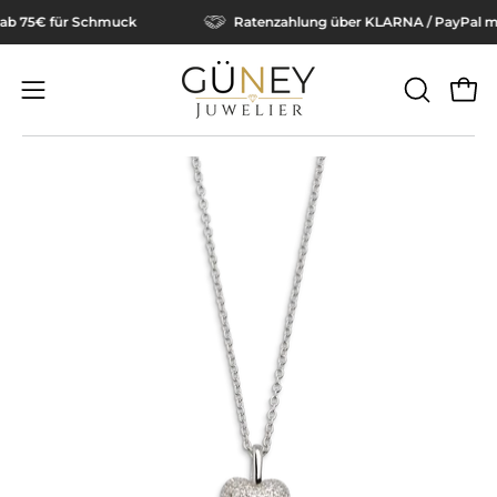
Inhalt
nd ab 75€ für Schmuck
Ratenzahlung über KLARNA / PayPal
überspringen
SUCHLEI
Ware
Navigationsmenü
ÖFFNEN
öffnen
Bild-
Bi
Lightbox
Li
öffnen
öf